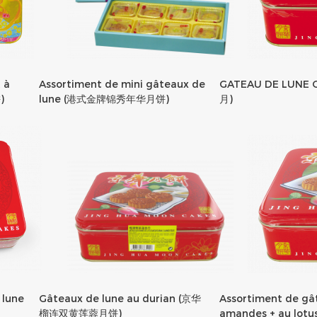
Assortiment de mini gâteaux de
 à
GATEAU DE LUNE
lune (港式金牌锦秀年华月饼)
)
月)
Gâteaux de lune au durian (京华
 lune
Assortiment de gâ
榴连双黄莲蓉月饼)
amandes + au l