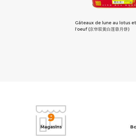
Gâteaux de lune au lotus et
l’oeuf (京华双黄白莲蓉月饼)
9
Magasins
Bo