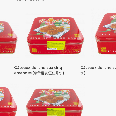
Gâteaux de lune aux cinq
Gâteaux de lune 
amandes (京华蛋黄伍仁月饼)
饼)