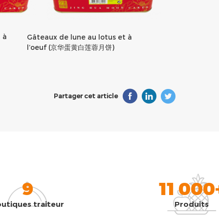
 à
Gâteaux de lune au lotus et à
l’oeuf (京华蛋黄白莲蓉月饼)
Partager cet article
9
11 000
utiques traiteur
Produits