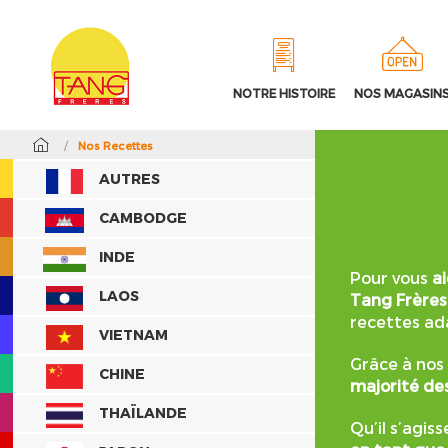
NOTRE HISTOIRE
NOS MAGASIN
/
Nos Recettes
AUTRES
CAMBODGE
INDE
Pour vous
a
LAOS
Tang Frères
recettes ad
VIETNAM
Grâce à nos
CHINE
majorité des
THAÏLANDE
Qu’il s’agis