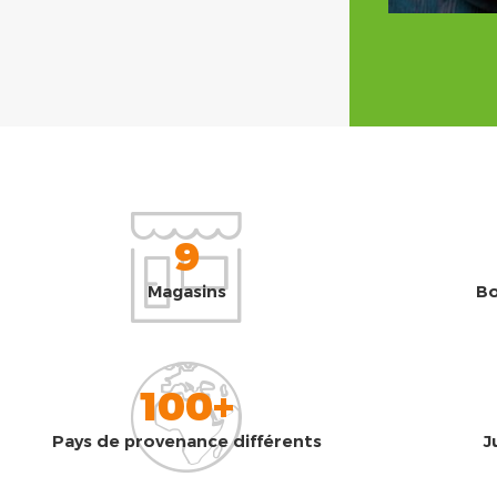
9
Magasins
Bo
100+
Pays de provenance différents
J