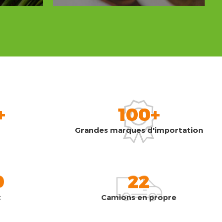
+
100+
Grandes marques d'importation
0
22
t
Camions en propre