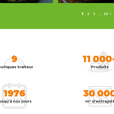
...
1
2
3
63
9
11 000
utiques traiteur
Produits
1976
30 00
usqu'à nos jours
m² d'entrepô