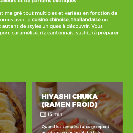
 saveurs et de parfums exotiques.
t malgré tout multiples et variées en fonction de
arômes avec la
cuisine chinoise, thaïlandaise
ou
t autant de styles uniques à découvrir. Vous
porc caramélisé, riz cantonnais, sushi…) à préparer
HIYASHI CHUKA
(RAMEN FROID)
15 min
Quand les températures grimpent,
rien de mieux qu'un plat à la fois