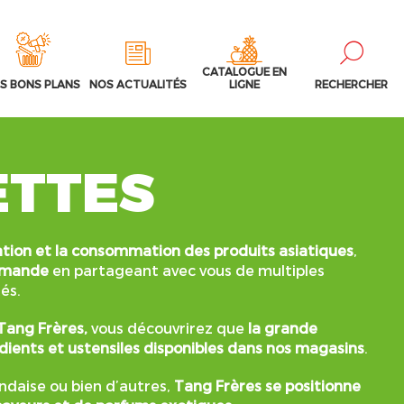
CATALOGUE EN
S BONS PLANS
NOS ACTUALITÉS
LIGNE
RECHERCHER
ETTES
ation et la consommation des produits asiatiques
,
urmande
en partageant avec vous de multiples
és.
Tang Frères,
vous découvrirez que
la grande
rédients et ustensiles disponibles dans nos magasins
.
andaise ou bien d’autres,
Tang Frères se positionne