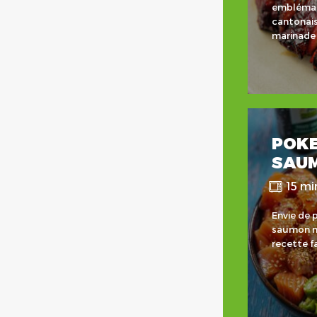
emblémati
cantonais
marinade 
POK
SAU
15 mi
Envie de 
saumon m
recette fa