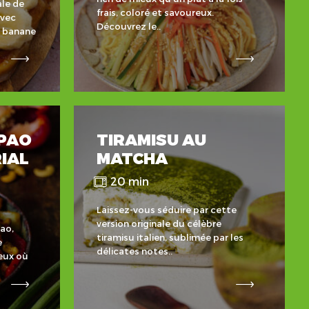
ale de
frais, coloré et savoureux.
avec
Découvrez le..
a banane
PAO
TIRAMISU AU
IAL
MATCHA
20 min
Laissez-vous séduire par cette
version originale du célèbre
ao,
tiramisu italien, sublimée par les
e
délicates notes..
reux où