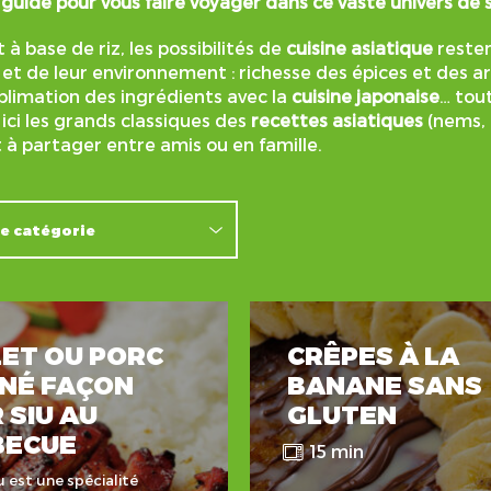
guide pour vous faire voyager dans ce vaste univers de
 à base de riz, les possibilités de
cuisine asiatique
resten
e et de leur environnement : richesse des épices et des 
blimation des ingrédients avec la
cuisine japonaise
… tou
ici les grands classiques des
recettes asiatiques
(nems, 
 à partager entre amis ou en famille.
ET OU PORC
CRÊPES À LA
NÉ FAÇON
BANANE SANS
 SIU AU
GLUTEN
BECUE
15 min
u est une spécialité