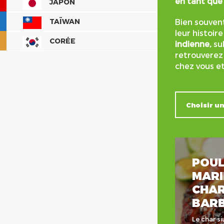
en tant que 
JAPON
TAÏWAN
Bien souvent
leur histoir
CORÉE
indienne,
su
retrouverez 
chez vous et
POUL
MARI
CHAR
BAR
Le char si