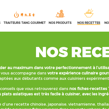
S
TRAITEURS TANG GOURMET
NOS PRODUITS
NOS RECETTES
NO
NOS REC
ider au maximum dans votre perfectionnement à l’utilis
vous accompagne dans
votre expérience culinaire go
aptées aux débutants comme aux cuisiniers expériment
 conseils que vous retrouverez dans
nos fiches-recettes 
 plats asiatiques est très facile à cuisiner, avec les ing
se d’une recette chinoise, japonaise, vietnamienne, thaïl