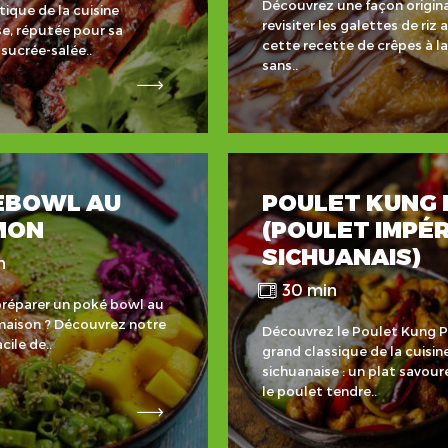
Découvrez une façon origin
que de la cuisine
revisiter les galettes de riz 
e, réputée pour sa
cette recette de crêpes à l
sucrée-salée..
sans..
EBOWL AU
POULET KUNG 
MON
(POULET IMPÉR
SICHUANAIS)
n
30 min
préparer un poké bowl au
aison ? Découvrez notre
Découvrez le Poulet Kung P
cile de..
grand classique de la cuisin
sichuanaise : un plat savou
le poulet tendre..