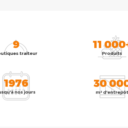
9
11 000
utiques traiteur
Produits
1976
30 00
usqu'à nos jours
m² d'entrepô