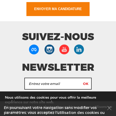
SUIVEZ-NOUS
NEWSLETTER
J'accepte de recevoir les actualités et les
Nous utilisons des cookies pour vous offrir la meilleure
informations de Tang Frères.
expérience sur notre site web.
Vous pouvez en savoir plus sur les cookies que nous utilisons ou
En poursuivant votre navigation sans modifier vos
les
paramètres
.
les désactiver dans
Nos Magasins
Service commercial
Recrutement
paramètres, vous acceptez l’utilisation des cookies ou