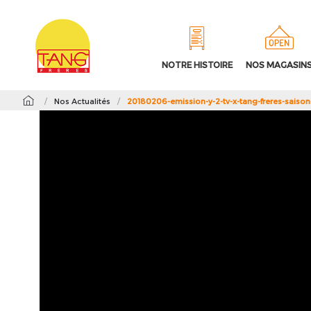
NOTRE HISTOIRE
NOS MAGASIN
/
Nos Actualités
/
20180206-emission-y-2-tv-x-tang-freres-saiso