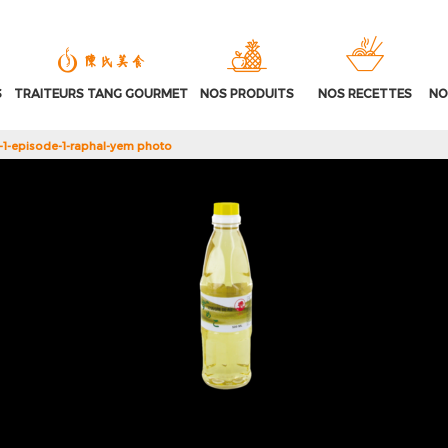
S
TRAITEURS TANG GOURMET
NOS PRODUITS
NOS RECETTES
NO
n-1-episode-1-raphal-yem photo