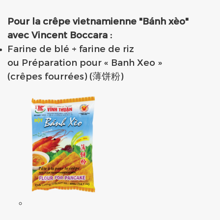
Pou
r la crêpe vietnamienne "Bánh xèo"
avec
Vincent Boccara :
Farine de blé + farine de riz
ou Préparation pour « Banh Xeo »
(crêpes fourrées) (薄饼粉)