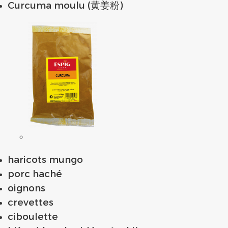
Curcuma moulu (黄姜粉)
haricots mungo
porc haché
oignons
crevettes
ciboulette