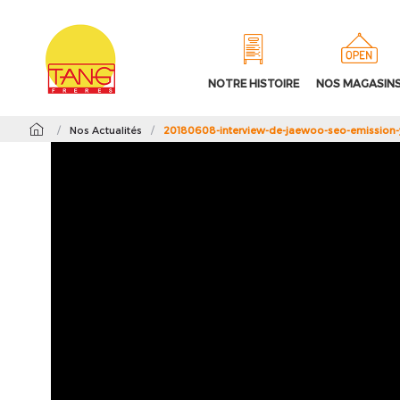
NOTRE HISTOIRE
NOS MAGASIN
/
Nos Actualités
/
20180608-interview-de-jaewoo-seo-emission-y2