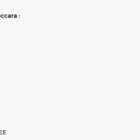
ccara :
EE