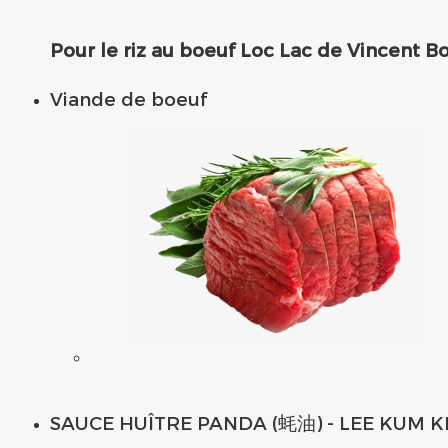
Pou
r
le riz au boeuf Loc Lac de Vincent Bo
Viande de boeuf
SAUCE HUÎTRE PANDA (蚝油) - LEE KUM K