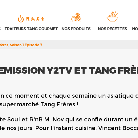
S
TRAITEURS TANG GOURMET
NOS PRODUITS
NOS RECETTES
NO
rères, Saison 1 Episode 7
EMISSION Y2TV ET TANG FRÈR
en ce moment et chaque semaine un asiatique de
 supermarché Tang Frères !
iste Soul et R'nB M. Nov qui se confie durant un é
de nos jours. Pour l'instant cuisine
, Vincent Bocc