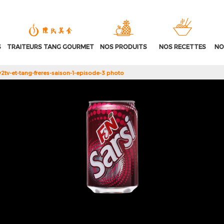
S
TRAITEURS TANG GOURMET
NOS PRODUITS
NOS RECETTES
NO
2tv-et-tang-freres-saison-1-episode-3 photo