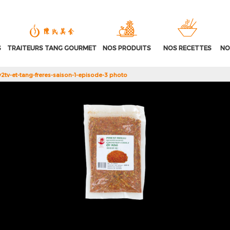
S
TRAITEURS TANG GOURMET
NOS PRODUITS
NOS RECETTES
NO
2tv-et-tang-freres-saison-1-episode-3 photo