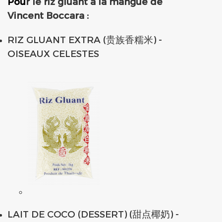
Pou
r
le riz gluant à la mangue de
Vincent Boccara :
RIZ GLUANT EXTRA (贵族香糯米) -
OISEAUX CELESTES
LAIT DE COCO (DESSERT) (甜点椰奶) -