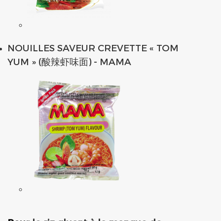
NOUILLES SAVEUR CREVETTE « TOM
YUM » (酸辣虾味面) - MAMA