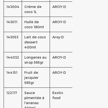
143004
Crème de
AROY-D
coco 1L
143011
Huile de
AROY-D
coco 180ml
143053
Lait de coco
Aroy-D
dessert
400ml
144032
Longanes au
AROY-D
sirop 565gr
144151
Fruit de
AROY-D
jacquier
565gr
122117
Sauce
Exotic
pimentée à
food
l'ananas
300ml