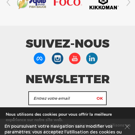
SUIVEZ-NOUS
NEWSLETTER
J'accepte de recevoir les actualités et les
Nous utilisons des cookies pour vous offrir la meilleure
informations de Tang Frères.
expérience sur notre site web.
Vous pouvez en savoir plus sur les cookies que nous utilisons ou
En poursuivant votre navigation sans modifier vos
les
paramètres
.
les désactiver dans
Nos Magasins
Service commercial
Recrutement
paramètres, vous acceptez l’utilisation des cookies ou