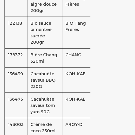
aigre douce
Frères
200gr
122138
Bio sauce
BIO Tang
pimentée
Frères
sucrée
200gr
178372
Bière Chang
CHANG
320ml
136439
Cacahuète
KOH-KAE
saveur BBQ
230G
136473
Cacahuète
KOH-KAE
saveur tom
yum 90G
143003
Crème de
AROY-D
coco 250ml