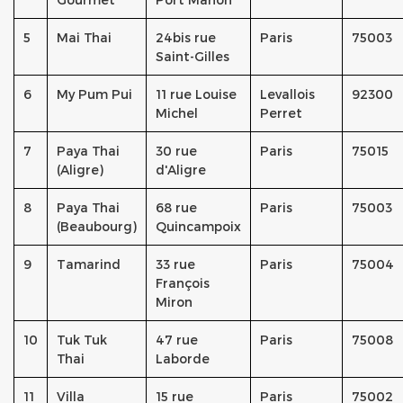
5
Mai Thai
24bis rue
Paris
75003
Saint-Gilles
6
My Pum Pui
11 rue Louise
Levallois
92300
Michel
Perret
7
Paya Thai
30 rue
Paris
75015
(Aligre)
d'Aligre
8
Paya Thai
68 rue
Paris
75003
(Beaubourg)
Quincampoix
9
Tamarind
33 rue
Paris
75004
François
Miron
10
Tuk Tuk
47 rue
Paris
75008
Thai
Laborde
11
Villa
15 rue
Paris
75002