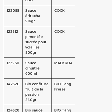
122085
Sauce
COCK
Sriracha
516gr
122312
Sauce
COCK
pimentée
sucrée pour
volailles
800gr
123260
Sauce
MAEKRUA
d’huître
600ml
142520
Bio confiture
BIO Tang
fruit de la
Frères
passion
240gr
124528
Bio sauce
BIO Tang