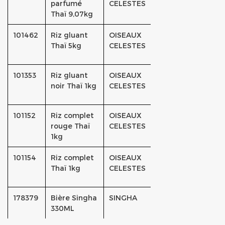
parfumé
CELESTES
Thaï 9,07kg
101462
Riz gluant
OISEAUX
Thaï 5kg
CELESTES
101353
Riz gluant
OISEAUX
noir Thaï 1kg
CELESTES
101152
Riz complet
OISEAUX
rouge Thaï
CELESTES
1kg
101154
Riz complet
OISEAUX
Thaï 1kg
CELESTES
178379
Bière Singha
SINGHA
330ML