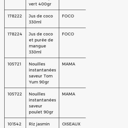
vert 400gr
178222
Jus de coco
FOCO
330ml
178224
Jus de coco
FOCO
et purée de
mangue
330ml
105721
Nouilles
MAMA
instantanées
saveur Tom
Yum 90gr
105722
Nouilles
MAMA
instantanées
saveur
poulet 90gr
101542
Riz jasmin
OISEAUX