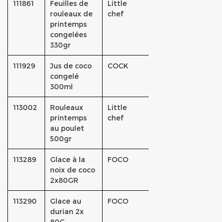
111861
Feuilles de
Little
rouleaux de
chef
printemps
congelées
330gr
111929
Jus de coco
COCK
congelé
300ml
113002
Rouleaux
Little
printemps
chef
au poulet
500gr
113289
Glace à la
FOCO
noix de coco
2x80GR
113290
Glace au
FOCO
durian 2x
80G