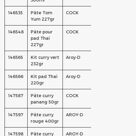
146535
Pâte Tom
COCK
Yum 227gr
146548
Pâte pour
COCK
pad Thaï
227gr
146565
Kit curry vert
Aroy-D
232gr
146566
Kit pad Thaï
Aroy-D
220gr
147587
Pâte curry
COCK
panang 50gr
147597
Pâte curry
AROY-D
rouge 400gr
147598
Pâte curry
AROY-D