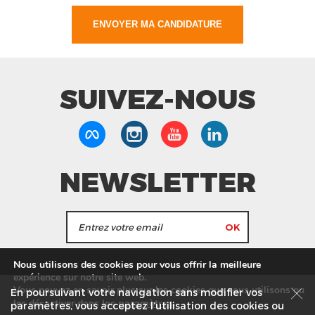
SUIVEZ-NOUS
NEWSLETTER
J'accepte de recevoir les actualités et les
Nous utilisons des cookies pour vous offrir la meilleure
informations de Tang Frères.
expérience sur notre site web.
Vous pouvez en savoir plus sur les cookies que nous utilisons ou
En poursuivant votre navigation sans modifier vos
les
paramètres
.
les désactiver dans
Nos Magasins
Service commercial
Recrutement
paramètres, vous acceptez l’utilisation des cookies ou