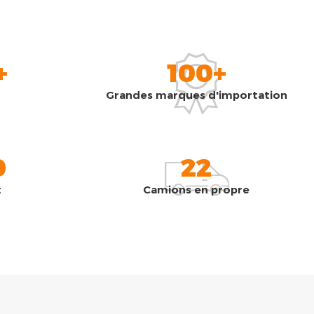
+
100+
Grandes marques d'importation
0
22
t
Camions en propre