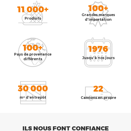
100+
11 000+
Grandes marques
Produits
d'importation
100+
1976
Pays de provenance
Jusqu'à nos jours
différents
30 000
22
m² d'entrepôt
Camions en propre
ILS NOUS FONT CONFIANCE