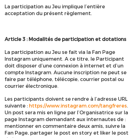
La participation au Jeu implique l’entière
acceptation du présent règlement.
Article 3 : Modalités de participation et dotations
La participation au Jeu se fait via la Fan Page
Instagram uniquement. A ce titre, le Participant
doit disposer d’une connexion à internet et d’un
compte Instagram. Aucune inscription ne peut se
faire par téléphone, télécopie, courrier postal ou
courrier électronique.
Les participants doivent se rendre à l’adresse URL
suivante :
https://www.instagram.com/tangfreres
.
Un post sera mis en ligne par l’Organisatrice sur la
page Instagram demandant aux internautes de :
mentionner en commentaire deux amis, suivre la
Fan Page, partager le post en story et liker le post