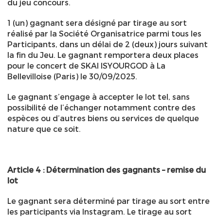
du jeu concours.
1 (un) gagnant sera désigné par tirage au sort
réalisé par la Société Organisatrice parmi tous les
Participants, dans un délai de 2 (deux) jours suivant
la fin du Jeu. Le gagnant remportera deux places
pour le concert de SKAI ISYOURGOD à La
Bellevilloise (Paris) le 30/09/2025.
Le gagnant s’engage à accepter le lot tel, sans
possibilité de l’échanger notamment contre des
espèces ou d’autres biens ou services de quelque
nature que ce soit.
Article 4 : Détermination des gagnants – remise du
lot
Le gagnant sera déterminé par tirage au sort entre
les participants via Instagram. Le tirage au sort