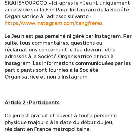
SKAI ISYOURGOD » (ci-après le « Jeu »), uniquement
accessible sur la Fan Page Instagram de la Société
Organisatrice à l’adresse suivante :
https://www.instagram.com/tangfreres
.
Le Jeu n’est pas parrainé ni géré par Instagram. Par
suite, tous commentaires, questions ou
réclamations concernant le Jeu devront être
adressés à la Société Organisatrice et non à
Instagram. Les informations communiquées par les
participants sont fournies à la Société
Organisatrice et non à Instagram.
Article 2 : Participants
Ce jeu est gratuit et ouvert à toute personne
physique majeure à la date du début du jeu,
résidant en France métropolitaine.