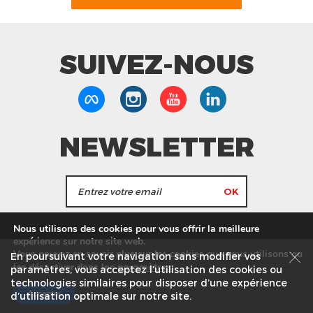
SUIVEZ-NOUS
NEWSLETTER
J'accepte de recevoir les actualités et les
Nous utilisons des cookies pour vous offrir la meilleure
informations de Tang Frères.
expérience sur notre site web.
Vous pouvez en savoir plus sur les cookies que nous utilisons ou
En poursuivant votre navigation sans modifier vos
les
paramètres
.
les désactiver dans
Nos Magasins
Service commercial
Recrutement
paramètres, vous acceptez l’utilisation des cookies ou
technologies similaires pour disposer d’une expérience
Plan du site
Mentions légales
Accepter
d’utilisation optimale sur notre site.
© Tang Frères 2026