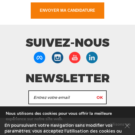
SUIVEZ-NOUS
NEWSLETTER
J'accepte de recevoir les actualités et les
Nous utilisons des cookies pour vous offrir la meilleure
informations de Tang Frères.
expérience sur notre site web.
Vous pouvez en savoir plus sur les cookies que nous utilisons ou
En poursuivant votre navigation sans modifier vos
les
paramètres
.
les désactiver dans
Nos Magasins
Service commercial
Recrutement
paramètres, vous acceptez l’utilisation des cookies ou