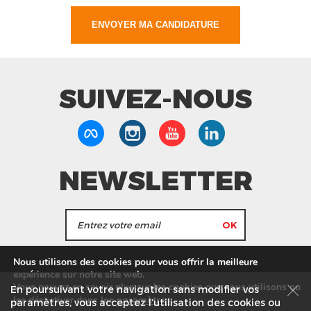
SUIVEZ-NOUS
NEWSLETTER
J'accepte de recevoir les actualités et les
Nous utilisons des cookies pour vous offrir la meilleure
informations de Tang Frères.
expérience sur notre site web.
Vous pouvez en savoir plus sur les cookies que nous utilisons ou
En poursuivant votre navigation sans modifier vos
les
paramètres
.
les désactiver dans
Nos Magasins
Service commercial
Recrutement
paramètres, vous acceptez l’utilisation des cookies ou