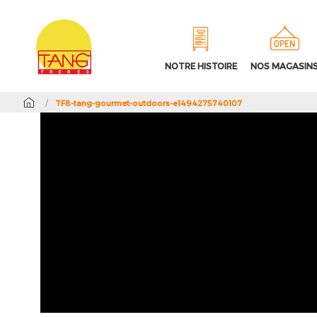
NOTRE HISTOIRE
NOS MAGASIN
/
TF8-tang-gourmet-outdoors-e1494275740107