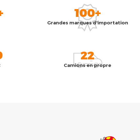
+
100+
Grandes marques d'importation
0
22
t
Camions en propre