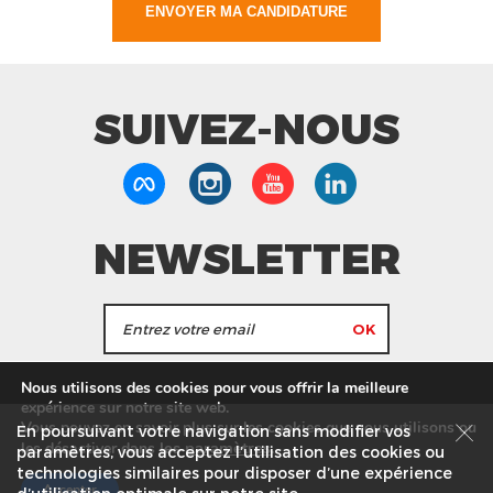
SUIVEZ-NOUS
NEWSLETTER
J'accepte de recevoir les actualités et les
Nous utilisons des cookies pour vous offrir la meilleure
informations de Tang Frères.
expérience sur notre site web.
Vous pouvez en savoir plus sur les cookies que nous utilisons ou
En poursuivant votre navigation sans modifier vos
les
paramètres
.
les désactiver dans
Nos Magasins
Service commercial
Recrutement
paramètres, vous acceptez l’utilisation des cookies ou
technologies similaires pour disposer d’une expérience
Plan du site
Mentions légales
Accepter