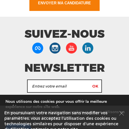
SUIVEZ-NOUS
NEWSLETTER
J'accepte de recevoir les actualités et les
Nous utilisons des cookies pour vous offrir la meilleure
informations de Tang Frères.
expérience sur notre site web.
Vous pouvez en savoir plus sur les cookies que nous utilisons ou
En poursuivant votre navigation sans modifier vos
les
paramètres
.
les désactiver dans
Nos Magasins
Service commercial
Recrutement
paramètres, vous acceptez l’utilisation des cookies ou
technologies similaires pour disposer d’une expérience
Plan du site
Mentions légales
Accepter