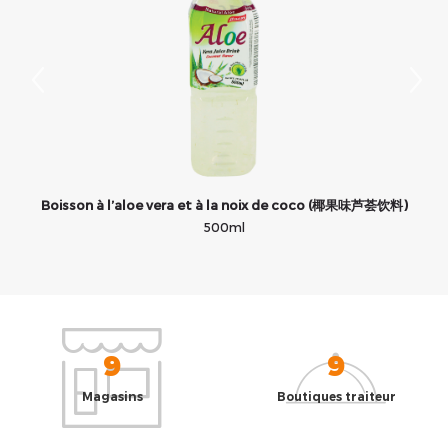
Boisson à l’aloe vera et à la noix de coco (椰果味芦荟饮料)
B
500ml
9
9
Magasins
Boutiques traiteur