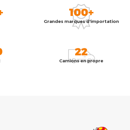
+
100+
Grandes marques d'importation
0
22
t
Camions en propre