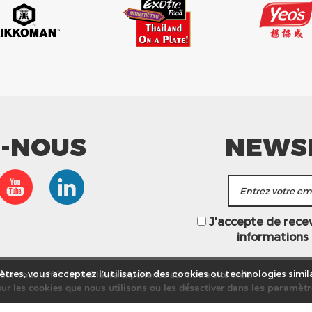
Z-NOUS
NEWS
J'accepte de recevo
informations
ur vous offrir la meilleure expérience sur notre site web.
tres, vous acceptez l’utilisation des cookies ou technologies simila
les
paramètr
ur les cookies que nous utilisons ou les désactiver dans
asins
Service commercial
Recrutement
Plan du site
Mention
© Tang Frères 2026