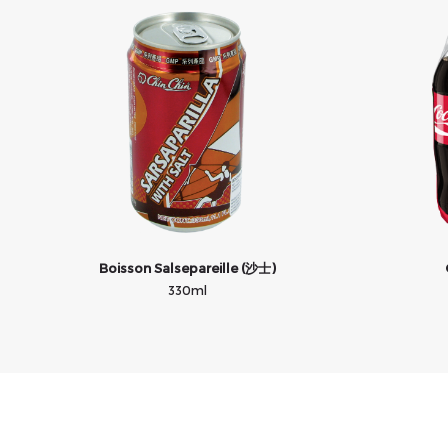
Boisson Salsepareille (沙士)
330ml