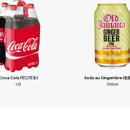
Coca Cola (可口可乐)
Soda au Gingembre (
1,5l
330ml