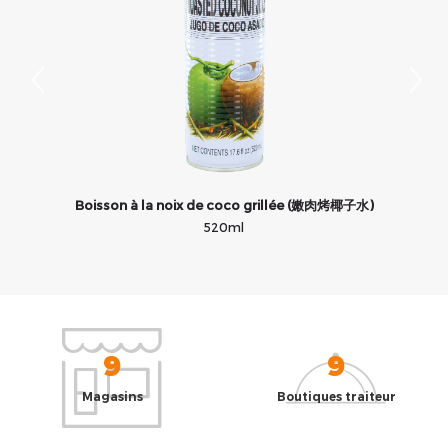
Boisson à la noix de coco grillée (嫩肉烤椰子水)
520ml
9
9
Magasins
Boutiques traiteur