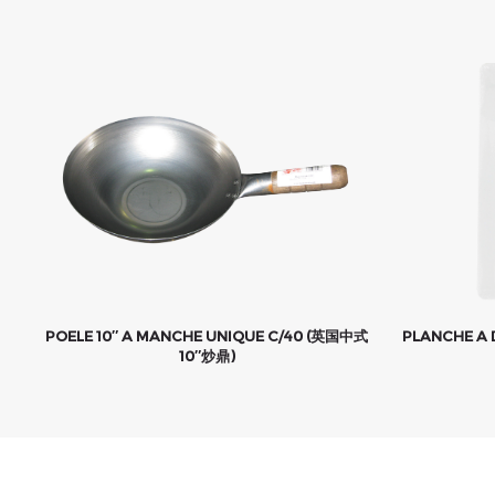
POELE 10″ A MANCHE UNIQUE C/40 (英国中式
PLANCHE A 
10″炒鼎)