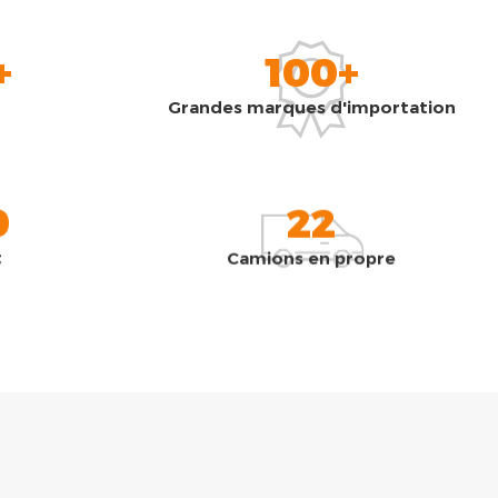
+
100+
Grandes marques d'importation
0
22
t
Camions en propre