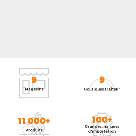
9
9
Magasins
Boutiques traiteur
100+
11 000+
Grandes marques
Produits
d'importation