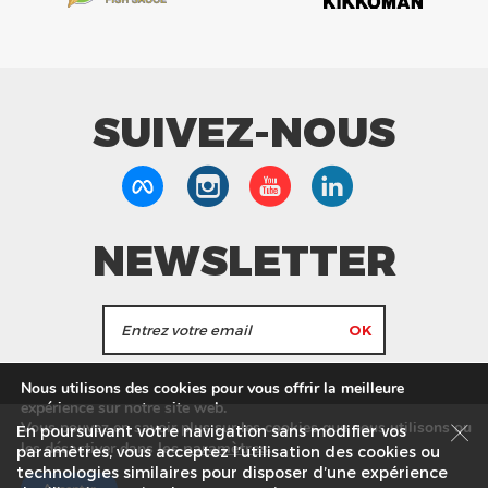
SUIVEZ-NOUS
NEWSLETTER
J'accepte de recevoir les actualités et les
Nous utilisons des cookies pour vous offrir la meilleure
informations de Tang Frères.
expérience sur notre site web.
Vous pouvez en savoir plus sur les cookies que nous utilisons ou
En poursuivant votre navigation sans modifier vos
les
paramètres
.
les désactiver dans
Nos Magasins
Service commercial
Recrutement
paramètres, vous acceptez l’utilisation des cookies ou
technologies similaires pour disposer d’une expérience
Plan du site
Mentions légales