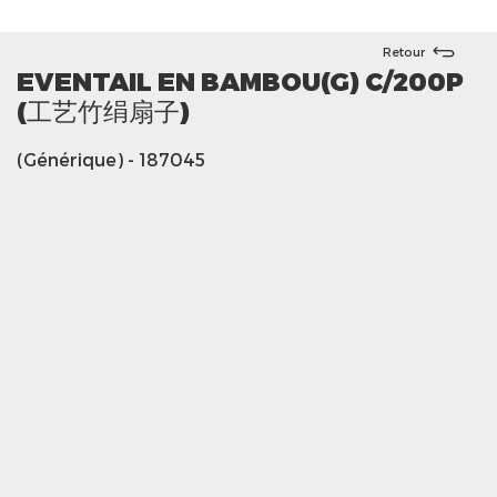
Retour
EVENTAIL EN BAMBOU(G) C/200P
(工艺竹绢扇子)
(Générique)
- 187045