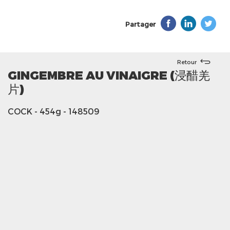
Partager
Retour
GINGEMBRE AU VINAIGRE (浸醋羌
片)
COCK
- 454g
- 148509