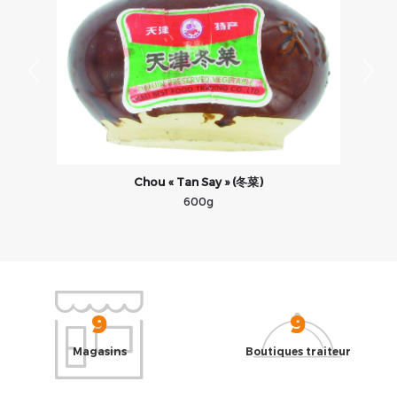
Chou « Tan Say » (冬菜)
600g
9
9
Magasins
Boutiques traiteur