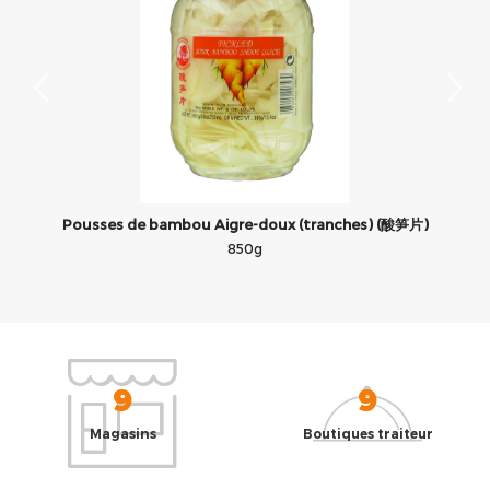
Pousses de bambou Aigre-doux (tranches) (酸笋片)
850g
9
9
Magasins
Boutiques traiteur