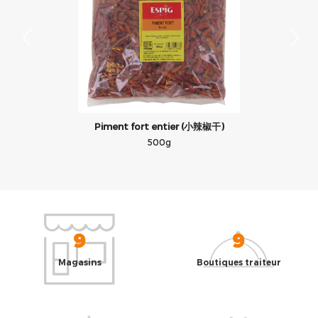
Piment fort entier (小辣椒干)
500g
9
9
Magasins
Boutiques traiteur