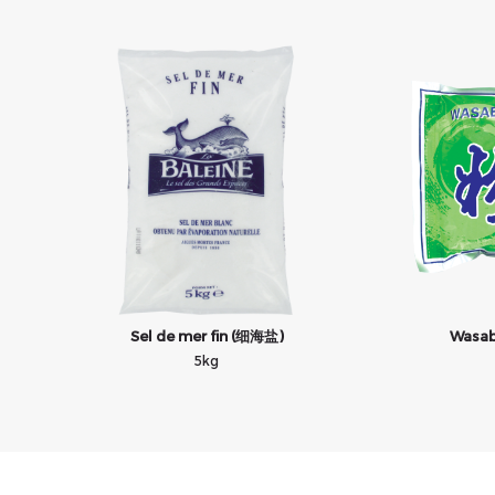
Sel de mer fin (细海盐)
Wasa
5kg