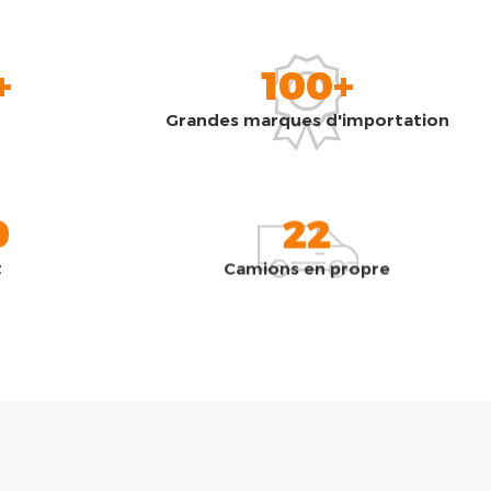
+
100+
Grandes marques d'importation
0
22
t
Camions en propre