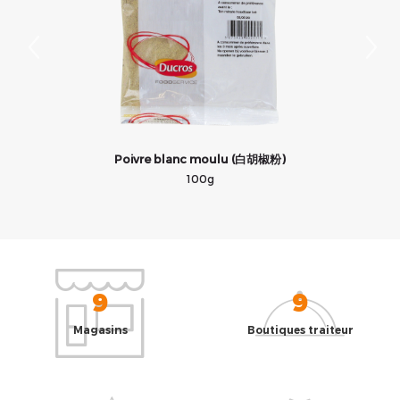
Poivre blanc moulu (白胡椒粉)
100g
9
9
Magasins
Boutiques traiteur