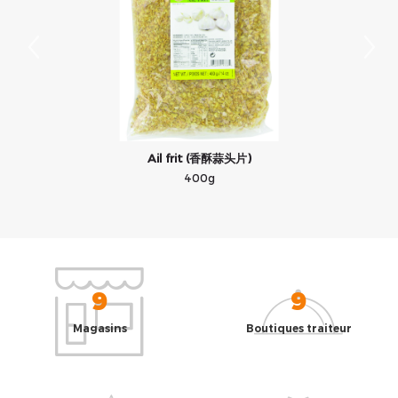
Ail frit (香酥蒜头片)
400g
9
9
Magasins
Boutiques traiteur