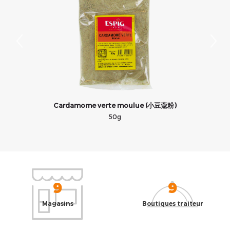
Cardamome verte moulue (小豆蔻粉)
50g
9
9
Magasins
Boutiques traiteur