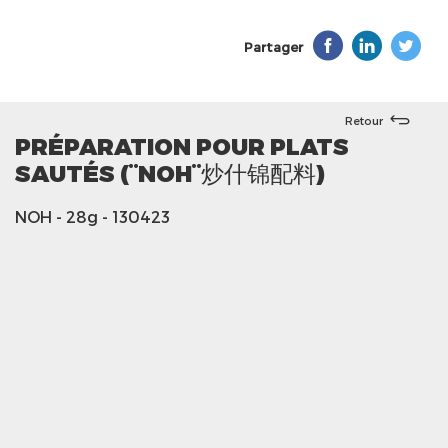
Partager
Retour
PRÉPARATION POUR PLATS
SAUTÉS (¨NOH¨炒什锦配料)
NOH
- 28g
- 130423