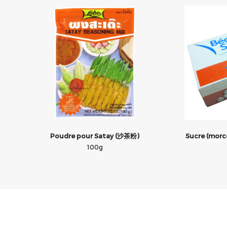
Poudre pour Satay (沙茶粉)
Sucre (mor
100g