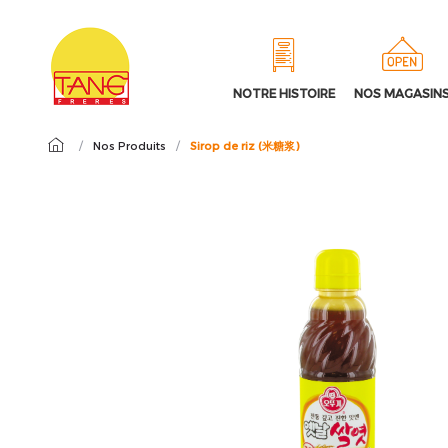
NOTRE HISTOIRE
NOS MAGASIN
/
Nos Produits
/
Sirop de riz (米糖浆)