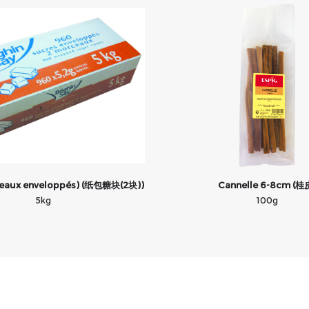
ceaux enveloppés) (纸包糖块(2块))
Cannelle 6-8cm (桂
5kg
100g