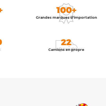
+
100+
Grandes marques d'importation
0
22
t
Camions en propre