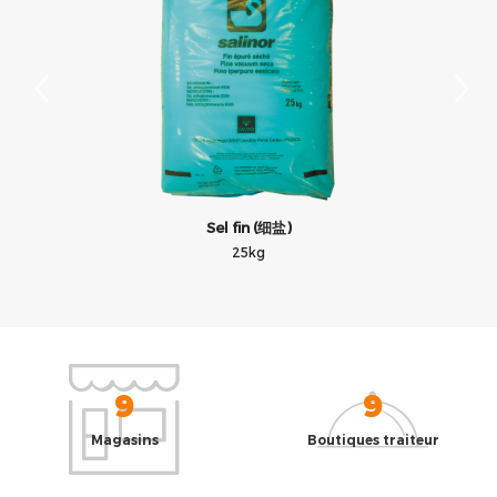
Sel fin (细盐)
25kg
9
9
Magasins
Boutiques traiteur