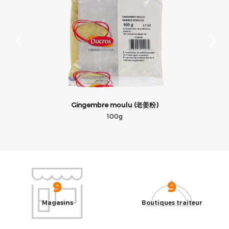
Gingembre moulu (老姜粉)
100g
9
9
Magasins
Boutiques traiteur