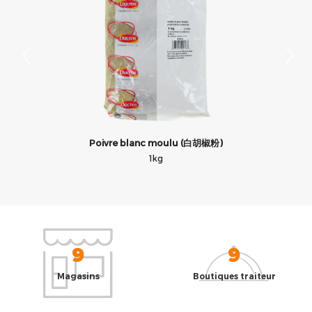
Poivre blanc moulu (白胡椒粉)
1kg
9
9
Magasins
Boutiques traiteur