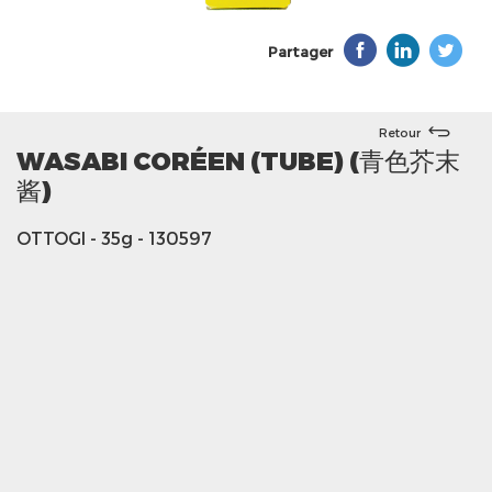
Partager
Retour
WASABI CORÉEN (TUBE) (青色芥末
酱)
OTTOGI
- 35g
- 130597