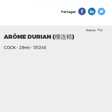
Partager
Retour
ARÔME DURIAN (榴连精)
COCK
- 29ml
- 131245