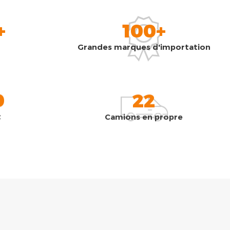
+
100+
Grandes marques d'importation
0
22
t
Camions en propre