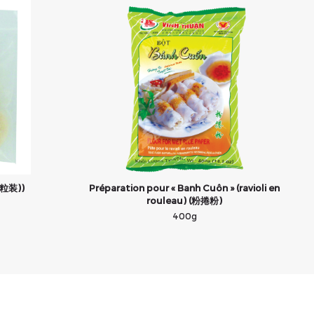
三粒装))
Préparation pour « Banh Cuôn » (ravioli en
rouleau) (粉捲粉)
400g