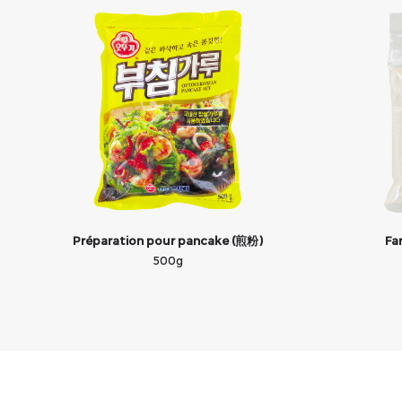
Préparation pour pancake (煎粉)
Far
500g