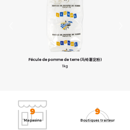
Fécule de pomme de terre (马铃薯淀粉)
P
1kg
9
9
Magasins
Boutiques traiteur