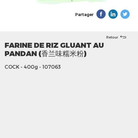
Partager
Retour
FARINE DE RIZ GLUANT AU
PANDAN (香兰味糯米粉)
COCK
- 400g
- 107063