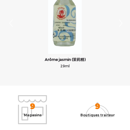
Arôme jasmin (茉莉精)
29ml
9
9
Magasins
Boutiques traiteur