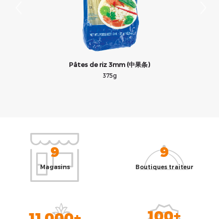
Pâtes de riz 3mm (中果条)
375g
9
9
Magasins
Boutiques traiteur
100+
11 000+