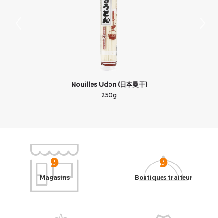
Nouilles Udon (日本曼干)
250g
9
9
Magasins
Boutiques traiteur