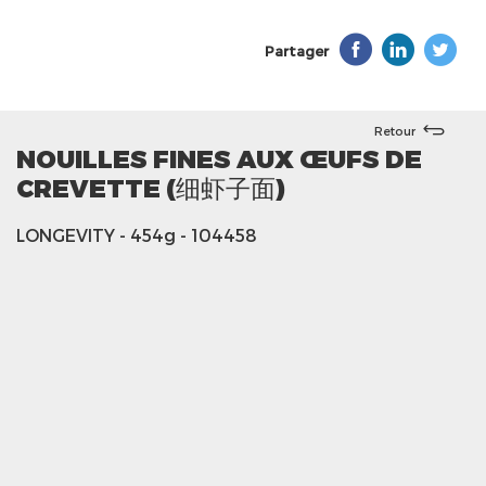
Partager
Retour
NOUILLES FINES AUX ŒUFS DE
CREVETTE (细虾子面)
LONGEVITY
- 454g
- 104458