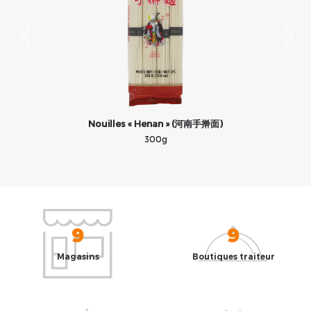
Nouilles « Henan » (河南手擀面)
300g
9
9
Magasins
Boutiques traiteur