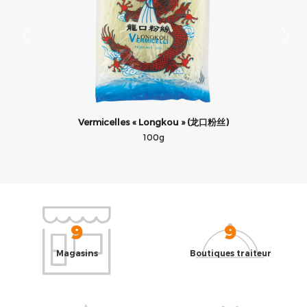
Vermicelles « Longkou » (龙口粉丝)
100g
9
9
Magasins
Boutiques traiteur