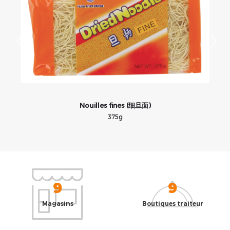
Nouilles fines (细旦面)
375g
9
9
Magasins
Boutiques traiteur