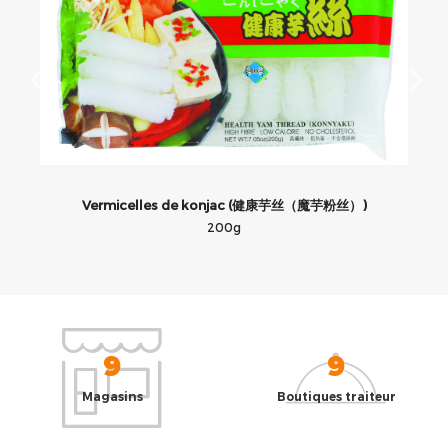
Vermicelles de konjac (健康芋丝（魔芋粉丝）)
200g
9
9
Magasins
Boutiques traiteur