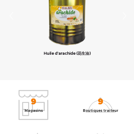
Huile d’arachide (花生油)
9
9
Magasins
Boutiques traiteur